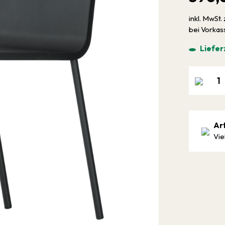
inkl. MwSt. 
bei Vorka
Liefer
Ar
Vie