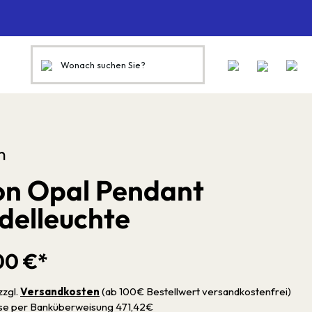
n
n Opal Pendant
delleuchte
00 €*
zzgl.
Versandkosten
(ab 100€ Bestellwert versandkostenfrei)
sse per Banküberweisung 471,42€