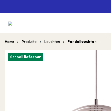
springen
Zur Hauptnavigation springen
Produkte
Leuchten
Pendelleuchten
Home
Schnell lieferbar