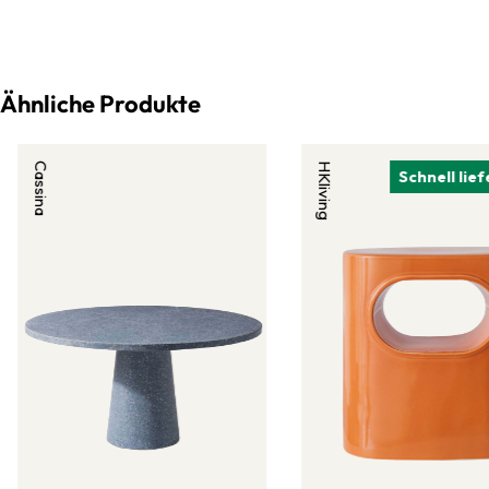
Ähnliche Produkte
Cassina
HKliving
Schnell lie