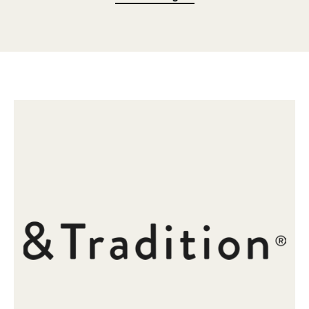
trotzdem eine zurückhaltende, subtile Präsenz besitzt, anstatt sich
sofort aufzudrängen. Das einzigartige Aussehen schafft den Spagat
zwischen Industriestyle und organischem Design, bleibt trotz seiner
augenscheinlichen Robustheit immer weich und einladend, ob auf
dem Rasen oder der Terrasse. Mit seinem klaren, minimalistischen
Design ist der RFH Terrace Table trotz seines Alters am Puls der
Zeit und besitzt im Herzen eine äußerst zeitgenössische
Designphilosophie, die niemals wirklich aus der Mode kommt. Mit
seiner erstaunlichen Robustheit und subtilen und doch grazilen
Erscheinung ist dieser Tisch genau das Richtige für elegante
Outdoorbereiche, in denen Stil und Charme gefragt sind.