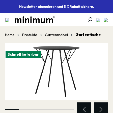
alt springen
Newsletter abonnieren und 5 % Rabatt sichern.
Produkte
Gartenmöbel
Gartentische
Home
Bildergalerie überspringen
Schnell lieferbar