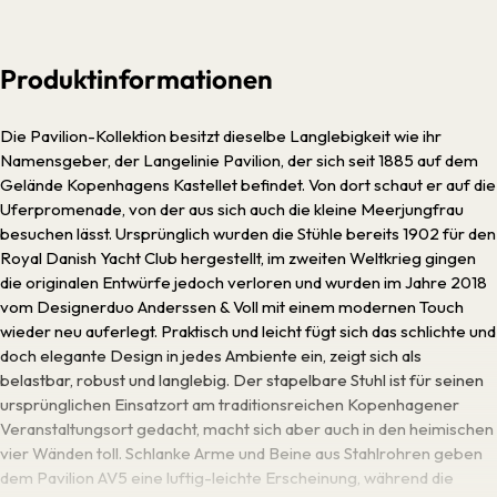
Produktinformationen
Die Pavilion-Kollektion besitzt dieselbe Langlebigkeit wie ihr
Namensgeber, der Langelinie Pavilion, der sich seit 1885 auf dem
Gelände Kopenhagens Kastellet befindet. Von dort schaut er auf die
Uferpromenade, von der aus sich auch die kleine Meerjungfrau
besuchen lässt. Ursprünglich wurden die Stühle bereits 1902 für den
Royal Danish Yacht Club hergestellt, im zweiten Weltkrieg gingen
die originalen Entwürfe jedoch verloren und wurden im Jahre 2018
vom Designerduo Anderssen & Voll mit einem modernen Touch
wieder neu auferlegt. Praktisch und leicht fügt sich das schlichte und
doch elegante Design in jedes Ambiente ein, zeigt sich als
belastbar, robust und langlebig. Der stapelbare Stuhl ist für seinen
ursprünglichen Einsatzort am traditionsreichen Kopenhagener
Veranstaltungsort gedacht, macht sich aber auch in den heimischen
vier Wänden toll. Schlanke Arme und Beine aus Stahlrohren geben
dem Pavilion AV5 eine luftig-leichte Erscheinung, während die