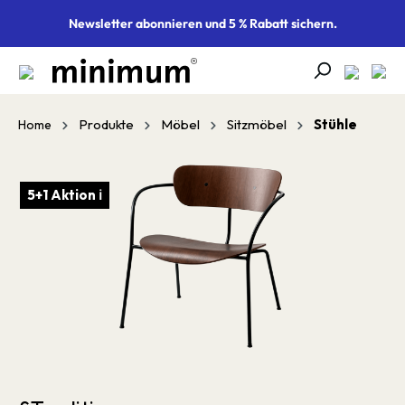
alt springen
Newsletter abonnieren und 5 % Rabatt sichern.
Produkte
Möbel
Sitzmöbel
Stühle
Home
Bildergalerie überspringen
5+1 Aktion ℹ