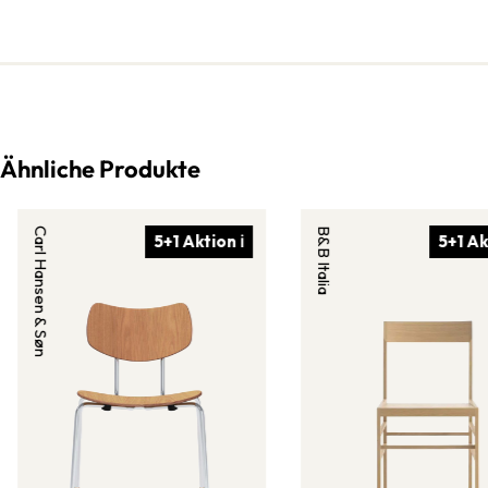
Ähnliche Produkte
Carl Hansen & Søn
B&B Italia
5+1 Aktion ℹ
5+1 Ak