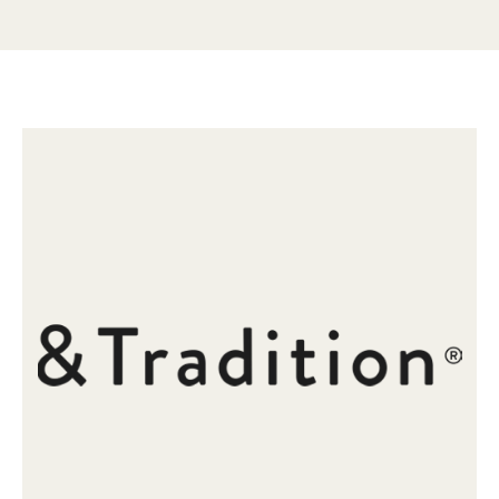
Farbkombinationen lassen Journey SHY1 überall gut aussehen,
während die Kabellänge von zwei Metern für ausreichend
Spielraum sorgt, um den perfekten Platz in jedem puristischen oder
klassischen Interieur zu finden. Auf dem Schreibtisch oder dem
Nachttisch macht sich diese Lampe toll, kann aber auch dank der in
die Basis eingebauten Halterung an der Wand angebracht werden.