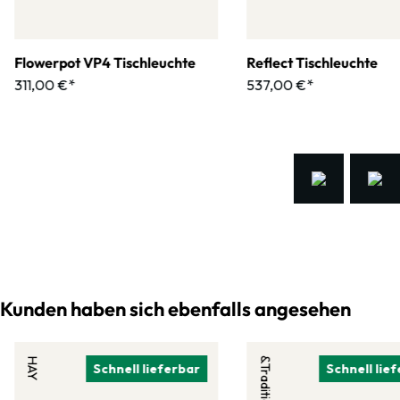
Flowerpot VP4 Tischleuchte
Reflect Tischleuchte
311,00 €*
537,00 €*
Kunden haben sich ebenfalls angesehen
HAY
&Tradition
Schnell lieferbar
Schnell lie