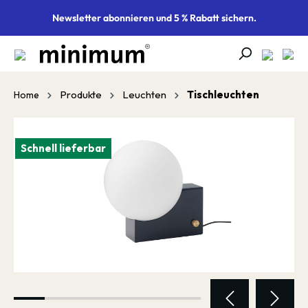
alt springen
Newsletter abonnieren und 5 % Rabatt sichern.
Produkte
Leuchten
Tischleuchten
Home
Bildergalerie überspringen
Schnell lieferbar