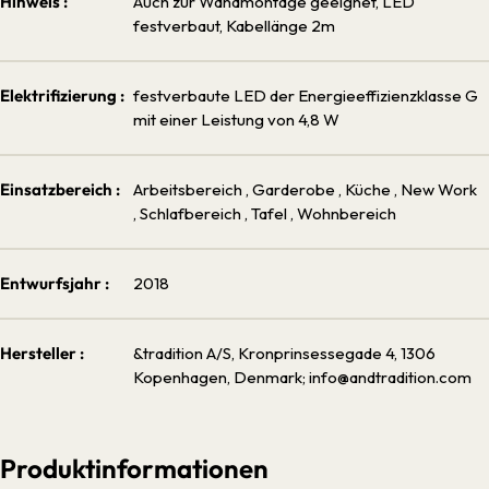
Hinweis :
Auch zur Wandmontage geeignet, LED
festverbaut, Kabellänge 2m
Elektrifizierung :
festverbaute LED der Energieeffizienzklasse G
mit einer Leistung von 4,8 W
Einsatzbereich :
Arbeitsbereich
, Garderobe
, Küche
, New Work
, Schlafbereich
, Tafel
, Wohnbereich
Entwurfsjahr :
2018
Hersteller :
&tradition A/S, Kronprinsessegade 4, 1306
Kopenhagen, Denmark; info@andtradition.com
Produktinformationen