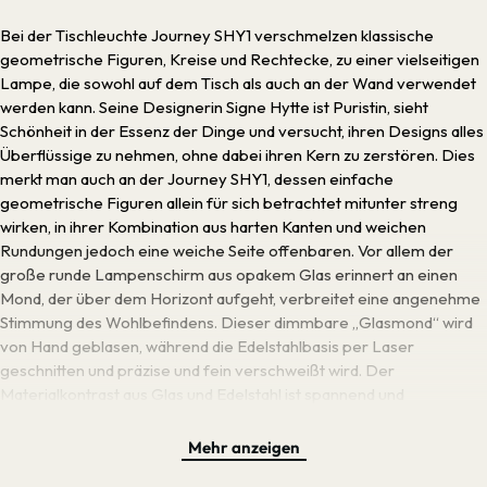
Bei der Tischleuchte Journey SHY1 verschmelzen klassische
geometrische Figuren, Kreise und Rechtecke, zu einer vielseitigen
Lampe, die sowohl auf dem Tisch als auch an der Wand verwendet
werden kann. Seine Designerin Signe Hytte ist Puristin, sieht
Schönheit in der Essenz der Dinge und versucht, ihren Designs alles
Überflüssige zu nehmen, ohne dabei ihren Kern zu zerstören. Dies
merkt man auch an der Journey SHY1, dessen einfache
geometrische Figuren allein für sich betrachtet mitunter streng
wirken, in ihrer Kombination aus harten Kanten und weichen
Rundungen jedoch eine weiche Seite offenbaren. Vor allem der
große runde Lampenschirm aus opakem Glas erinnert an einen
Mond, der über dem Horizont aufgeht, verbreitet eine angenehme
Stimmung des Wohlbefindens. Dieser dimmbare „Glasmond“ wird
von Hand geblasen, während die Edelstahlbasis per Laser
geschnitten und präzise und fein verschweißt wird. Der
Materialkontrast aus Glas und Edelstahl ist spannend und
harmonisch zugleich, lässt die beiden Elemente der Leuchte wie
Antagonisten wirken, die auf den ersten Blick gegeneinander zu
Mehr anzeigen
arbeiten scheinen, sich aber doch perfekt ergänzen. Die subtilen