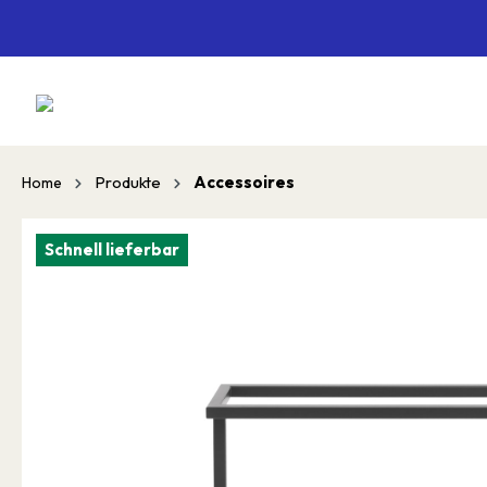
springen
Zur Hauptnavigation springen
Produkte
Accessoires
Home
Schnell lieferbar