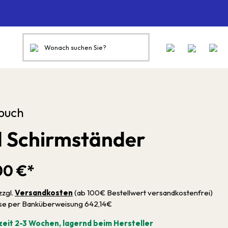
buch
d Schirmständer
00 €*
zzgl.
Versandkosten
(ab 100€ Bestellwert versandkostenfrei)
sse per Banküberweisung 642,14€
zeit 2-3 Wochen, lagernd beim Hersteller