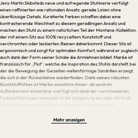
Jens Martin Skibsteds neue und aufregende Stuhlserie verfolgt
einen raffinierten wie rationalen Ansatz: gerade Linien ohne
überflüssige Details. Kuratierte Farben schaffen dabei eine
kontrastierende Weichheit zu diesem geradlinigen Ansatz und
machen den Stuhl zu einem natürlichen Teil der Montana-Kollektion,
der mit einem Sitz aus 100% recyceltem Kunststoff und
verchromten oder lackierten Beinen daherkommt. Dieser Sitz ist
ergonomisch und sorgt für optimalen Komfort, während er zugleich
auch dank der Form seiner Schale die Armlehnen bildet. Marée ist
französisch für „Flut“, welche die Inspiration des Stuhls darstellt, bei
der die Bewegung der Gezeiten wellenförmige Sandrillen erzeigt,
die sich in der Rückenlehne wiederfinden. Dank seines robusten
Kunststoffsitzes ist Marée sowohl im Innen- als auch im
Außenbereich einsetzbar und fügt sich dank der verschiedenen
Farbausführungen entweder in die Umgebung ein oder sticht als
Highlight hervor, das nicht nur toll aussieht, sondern auch
komfortabel im Sitzen ist. In dieser Ausführung wird Marée Mar um
eine drehbare Swivel-Basis ergänzt, die für tolle Beweglichkeit
Mehr anzeigen
sorgt und so besonders im beruflichen oder privaten Kontext am
Schreibtisch im Büro oder Homeoffice zum Einsatz kommen kann.