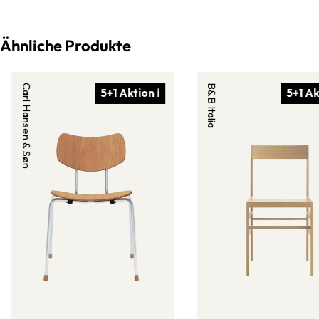
Ähnliche Produkte
Carl Hansen & Søn
B&B Italia
5+1 Aktion ℹ
5+1 Ak