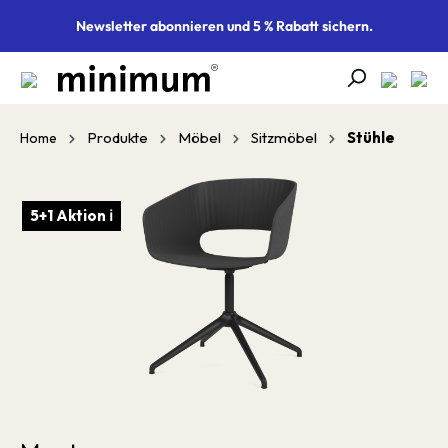
alt springen
Newsletter abonnieren und 5 % Rabatt sichern.
Produkte
Möbel
Sitzmöbel
Stühle
Home
Bildergalerie überspringen
5+1 Aktion ℹ