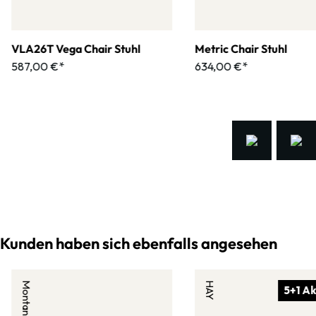
VLA26T Vega Chair Stuhl
Metric Chair Stuhl
587,00 €*
634,00 €*
Kunden haben sich ebenfalls angesehen
Montana
HAY
5+1 Ak