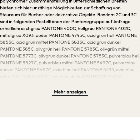
polychromer Zusammenstellung in unterschiedlichen Breiten
bieten sich hier unzählige Möglichkeiten zur Schaffung von
Stauraum für Bücher oder dekorative Objekte. Random 2C und 3C
sind in folgenden Pastelltönen der Pantonegruppe auf Anfrage
erhältlich: aschgrau PANTONE 400C, hellgrau PANTONE 402C,
mittelgrau X093, puder PANTONE 4745C, acid grün hell PANTONE
5855C, acid grün mittel PANTONE 5835C, acid grün dunkel
PANTONE 385C, olivgrün hell PANTONE 5783C, olivgrün mittel
PANTONE 5773C, olivgrün dunkel PANTONE 5753C, pulverblau hell
PANTONE 5527C, pulverblau mittel PANTONE 5497C, pulverblau
dunkel PANTONE 5487C, avio blau hell PANTONE 5435, avio blau
mittel PANTONE 5425C, avio blau dunkel PANTONE 5405C
Mehr anzeigen