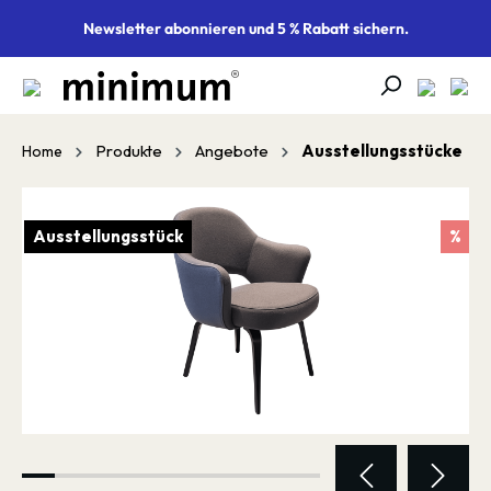
alt springen
Newsletter abonnieren und 5 % Rabatt sichern.
Produkte
Angebote
Ausstellungsstücke
Home
Bildergalerie überspringen
Ausstellungsstück
%