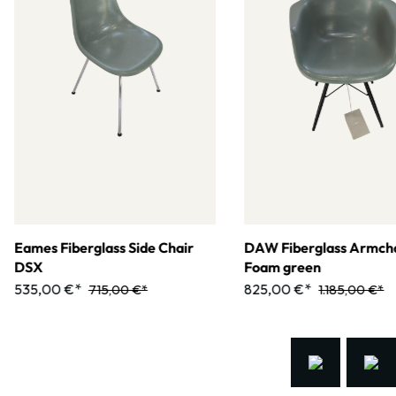
Eames Fiberglass Side Chair
DAW Fiberglass Armcha
DSX
Foam green
535,00 €*
825,00 €*
715,00 €*
1.185,00 €*