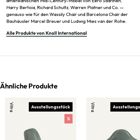
amerikanischen Mid-Century-Möbel von Eero Saarinen,
Harry Bertoia, Richard Schultz, Warren Platner und Co. —
genauso wie für den Wassily Chair und Barcelona Chair der
Bauhäusler Marcel Breuer und Ludwig Mies van der Rohe.
Alle Produkte von Knoll International
Ähnliche Produkte
Vitra
Vitra
Ausstellungsstück
Ausstellung
%