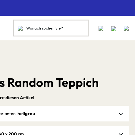
s Random Teppich
re diesen Artikel
hellgrau
arianten:
40 x 200 cm