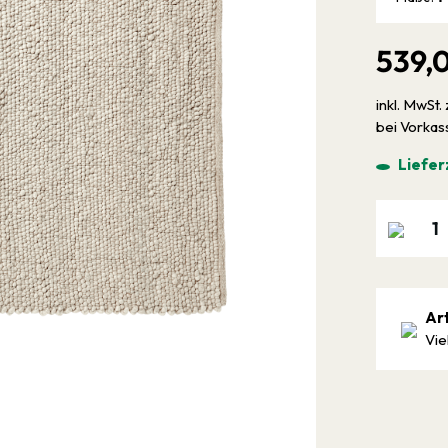
539,
inkl. MwSt. 
bei Vorka
Liefer
Ar
Vie