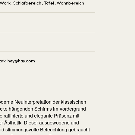
 Work
, Schlafbereich
, Tafel
, Wohnbereich
ark, hay@hay.com
oderne Neuinterpretation der klassischen
Decke hängenden Schirms im Vordergrund
ne raffinierte und elegante Präsenz mit
oser Ästhetik. Dieser ausgewogene und
 und stimmungsvolle Beleuchtung gebraucht