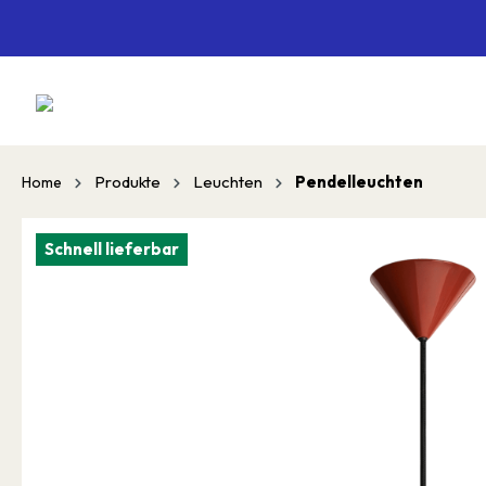
springen
Zur Hauptnavigation springen
Produkte
Leuchten
Pendelleuchten
Home
Schnell lieferbar