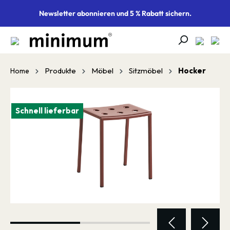
alt springen
Newsletter abonnieren und 5 % Rabatt sichern.
Produkte
Möbel
Sitzmöbel
Hocker
Home
Bildergalerie überspringen
Schnell lieferbar