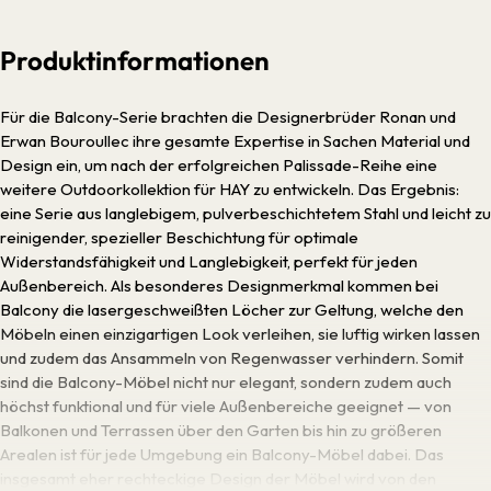
Produktinformationen
Für die Balcony-Serie brachten die Designerbrüder Ronan und
Erwan Bouroullec ihre gesamte Expertise in Sachen Material und
Design ein, um nach der erfolgreichen Palissade-Reihe eine
weitere Outdoorkollektion für HAY zu entwickeln. Das Ergebnis:
eine Serie aus langlebigem, pulverbeschichtetem Stahl und leicht zu
reinigender, spezieller Beschichtung für optimale
Widerstandsfähigkeit und Langlebigkeit, perfekt für jeden
Außenbereich. Als besonderes Designmerkmal kommen bei
Balcony die lasergeschweißten Löcher zur Geltung, welche den
Möbeln einen einzigartigen Look verleihen, sie luftig wirken lassen
und zudem das Ansammeln von Regenwasser verhindern. Somit
sind die Balcony-Möbel nicht nur elegant, sondern zudem auch
höchst funktional und für viele Außenbereiche geeignet — von
Balkonen und Terrassen über den Garten bis hin zu größeren
Arealen ist für jede Umgebung ein Balcony-Möbel dabei. Das
insgesamt eher rechteckige Design der Möbel wird von den