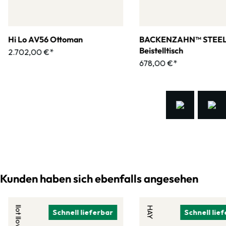
Hi Lo AV56 Ottoman
BACKENZAHN™ STEE
Beistelltisch
2.702,00 €*
678,00 €*
Kunden haben sich ebenfalls angesehen
llot llov
HAY
Schnell lieferbar
Schnell lie