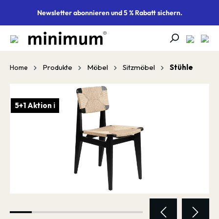
alt springen
Newsletter abonnieren und 5 % Rabatt sichern.
Produkte
Möbel
Sitzmöbel
Stühle
Home
Bildergalerie überspringen
5+1 Aktion ℹ