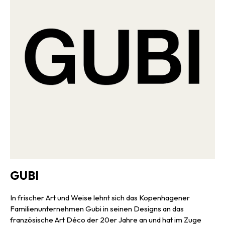
Restaurants. Die elegante Form und robuste Konstruktion
erweisen sich als clever und mit viel Liebe zum Detail entworfen.
Eine moderne Linienführung, formale Nüchternheit und die
hochwertige Holzverarbeitung sind heute immer noch genauso
aktuell wie in den 1970er Jahren, denn Gascoin war im Grunde nicht
nur ein Meister seiner Zeit, sondern zugleich auch seiner Zeit
voraus: er fand Antworten auf die Probleme seiner Epoche, indem
er die Erkenntnisse der Vergangenheit mit moderne, Wissen und
zeitloser Kreativität verband — und all diese Dinge kommen einfach
nie aus der Mode.
GUBI
In frischer Art und Weise lehnt sich das Kopenhagener
Familienunternehmen Gubi in seinen Designs an das
französische Art Déco der 20er Jahre an und hat im Zuge