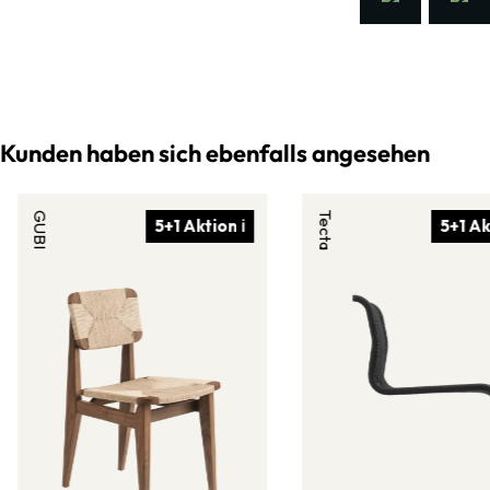
Kunden haben sich ebenfalls angesehen
GUBI
Tecta
5+1 Aktion ℹ
5+1 Ak