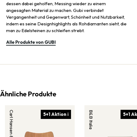
dessen dabei geholfen, Messing wieder zu einem
angesagten Material zu machen. Gubi verbindet
Vergangenheit und Gegenwart, Schönheit und Nutzbarkeit,
indem es seine Designhighlights als Rohdiamanten sieht, die
man zu Edelsteinen zu schleifen strebt.
Alle Produkte von GUBI
Ähnliche Produkte
Carl Hansen & Søn
B&B Italia
5+1 Aktion ℹ
5+1 Ak