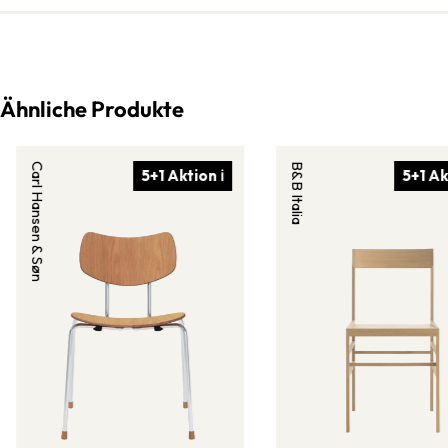
Ähnliche Produkte
Carl Hansen & Søn
B&B Italia
5+1 Aktion ℹ
5+1 Ak