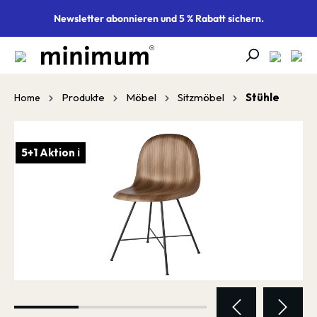
alt springen
Newsletter abonnieren und 5 % Rabatt sichern.
Produkte
Möbel
Sitzmöbel
Stühle
Home
Bildergalerie überspringen
5+1 Aktion ℹ