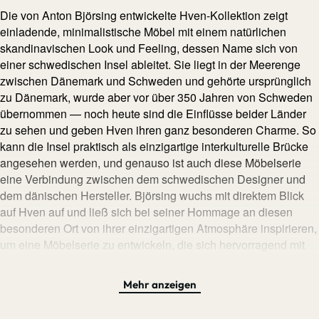
Die von Anton Björsing entwickelte Hven-Kollektion zeigt
einladende, minimalistische Möbel mit einem natürlichen
skandinavischen Look und Feeling, dessen Name sich von
einer schwedischen Insel ableitet. Sie liegt in der Meerenge
zwischen Dänemark und Schweden und gehörte ursprünglich
zu Dänemark, wurde aber vor über 350 Jahren von Schweden
übernommen — noch heute sind die Einflüsse beider Länder
zu sehen und geben Hven ihren ganz besonderen Charme. So
kann die Insel praktisch als einzigartige interkulturelle Brücke
angesehen werden, und genauso ist auch diese Möbelserie
eine Verbindung zwischen dem schwedischen Designer und
dem dänischen Hersteller. Björsing wuchs mit direktem Blick
auf Hven auf und ließ sich bei seiner Hommage an diesen
besonderen Ort von ihrer einzigartigen Atmosphäre inspirieren,
um eine Möbelserie zu entwickeln, die sich hervorragend mit
den eigenen Mitgliedern, aber auch anderen Möbeln
kombinieren lässt und symbolisch für das Zusammenkommen
Mehr anzeigen
steht. Der hier zu sehende Tisch besticht nicht nur mit seinem
Korpus aus massiver, FSC-zertifizierter Eiche, sondern auch