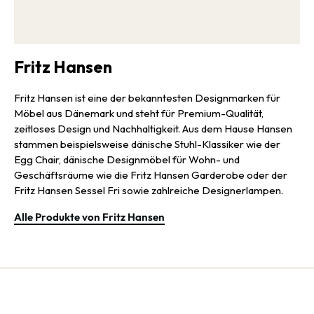
Möbeln, doch auch zusammen mit anderen Stühlen ist er eine
formschöne und funktionale Ergänzung für jeden Designstil mit
Eleganz und durchdachter Formgebung, die zu einem
wunderschönen nordischen Einrichtungshighlight wird.
Fritz Hansen
Fritz Hansen ist eine der bekanntesten Designmarken für
Möbel aus Dänemark und steht für Premium-Qualität,
zeitloses Design und Nachhaltigkeit. Aus dem Hause Hansen
stammen beispielsweise dänische Stuhl-Klassiker wie der
Egg Chair, dänische Designmöbel für Wohn- und
Geschäftsräume wie die Fritz Hansen Garderobe oder der
Fritz Hansen Sessel Fri sowie zahlreiche Designerlampen.
Alle Produkte von Fritz Hansen