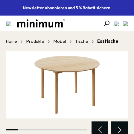
alt springen
Newsletter abonnieren und 5 % Rabatt sichern.
Produkte
Möbel
Tische
Esstische
Home
Bildergalerie überspringen