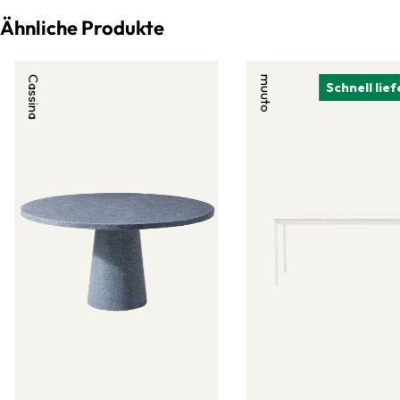
Ähnliche Produkte
Cassina
muuto
Schnell lie