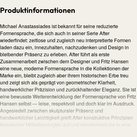
Produktinformationen
Michael Anastassiades ist bekannt für seine reduzierte
Formensprache, die sich auch in seiner Serie After
wiederfindet: zeitlose und zugleich neu interpretierte Formen
laden dazu ein, innezuhalten, nachzudenken und Design in
bleibender Präsenz zu erleben. After führt als erste
Zusammenarbeit zwischen dem Designer und Fritz Hansen
eine neue, moderne Formensprache in die Kollektionen der
Marke ein, bleibt zugleich aber ihrem historischen Erbe treu
und zeigt sich als geprägt von geometrischer Klarheit,
handwerklicher Präzision und zurückhaltender Eleganz. Sie ist
eine bewusste Weiterentwicklung der Formensprache von Fritz
Hansen selbst — leise, respektvoll und doch klar im Ausdruck.
Angesiedelt zwischen skulpturaler Präsenz und
handwerklicher Leichtigkeit greift After konstruktive Prinzipien
klassischer Möbeltypologien auf und transformiert sie in eine
eigene klare Formensprache. So ergibt sich auch der Name