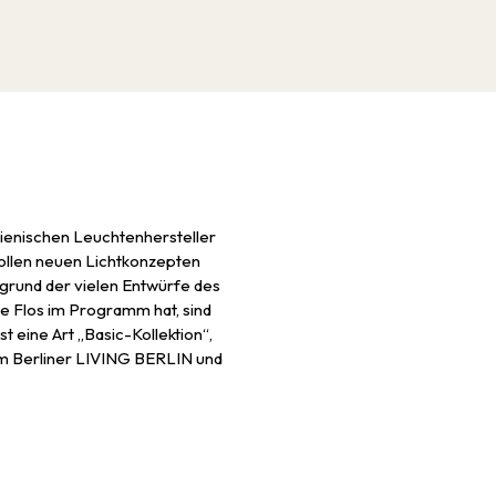
lienischen Leuchtenhersteller
ollen neuen Lichtkonzepten
grund der vielen Entwürfe des
die Flos im Programm hat, sind
t eine Art „Basic-Kollektion“,
 im Berliner LIVING BERLIN und