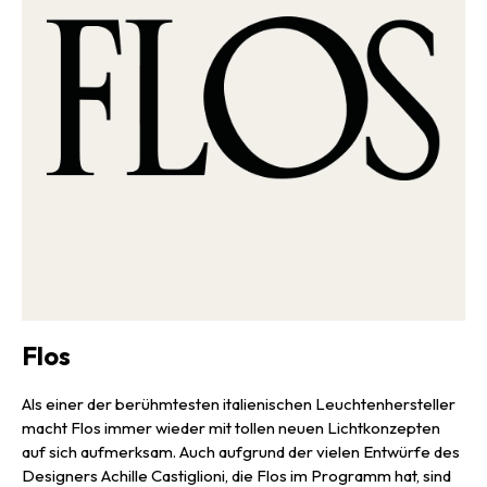
Wohnzimmer, das Schlafzimmer, Büroumgebungen und mehr, wo
der matte Leuchtenkopf das Licht blendfrei im Raum verteilt und
für behagliche Stimmung sorgt. In verschiedenen Ausführungen für
Wand, Decke, Tisch und mehr bringt die IC-Serie Licht in perfekter
Balance. In dieser Pendelleuchtenversion wirkt IC beinah
futuristisch, ist aber dennoch genauso elegant wie alle anderen
Varianten und erzeugt die erwähnte Illusion der schwebenden
Kugel in absoluter Perfektion, wenn sie als anspruchsvoller
Blickfang von der Decke hängt.
Flos
Als einer der berühmtesten italienischen Leuchtenhersteller
macht Flos immer wieder mit tollen neuen Lichtkonzepten
auf sich aufmerksam. Auch aufgrund der vielen Entwürfe des
Designers Achille Castiglioni, die Flos im Programm hat, sind