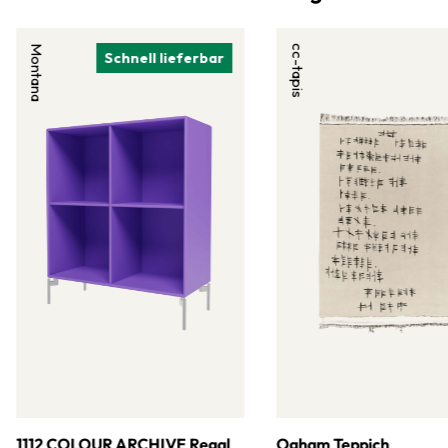
Montana
cc-tapis
Schnell lieferbar
1112 COLOUR ARCHIVE Regal
Ogham Teppich