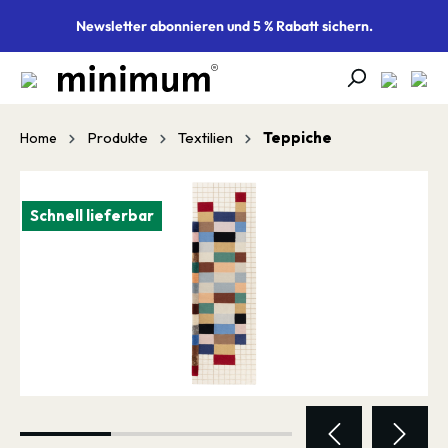
alt springen
Newsletter abonnieren und 5 % Rabatt sichern.
Produkte
Textilien
Teppiche
Home
Bildergalerie überspringen
Schnell lieferbar