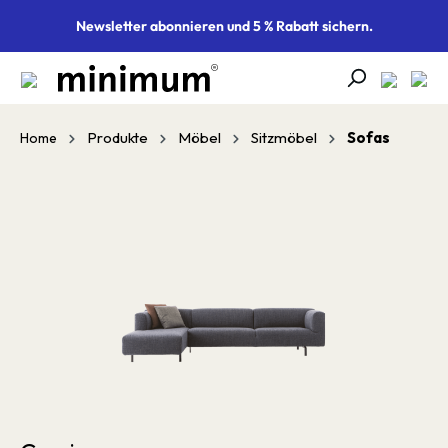
alt springen
Newsletter abonnieren und 5 % Rabatt sichern.
Produkte
Möbel
Sitzmöbel
Sofas
Home
Bildergalerie überspringen