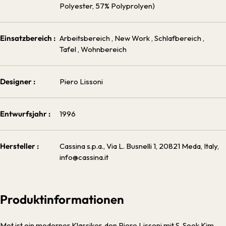
Polyester, 57% Polyprolyen)
Einsatzbereich :
Arbeitsbereich
, New Work
, Schlafbereich
,
Tafel
, Wohnbereich
Designer :
Piero Lissoni
Entwurfsjahr :
1996
Hersteller :
Cassina s.p.a., Via L. Busnelli 1, 20821 Meda, Italy,
info@cassina.it
Produktinformationen
Met ist ein moderner Klassiker, den Piero Lissoni mit S. Sook Kim