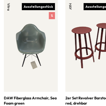
Vitra
HAY
Ausstellungsstück
Ausstellung
%
DAW Fiberglass Armchair, Sea
2er Set Revolver Barsto
Foam green
red, drehbar