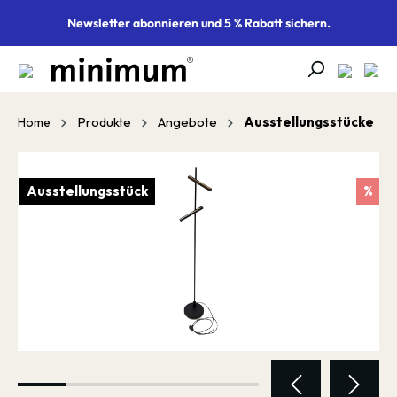
alt springen
Newsletter abonnieren und 5 % Rabatt sichern.
Produkte
Angebote
Ausstellungsstücke
Home
Bildergalerie überspringen
Ausstellungsstück
%