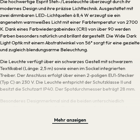
Die hochwertige Esprit Steh-/Leseleuchte überzeugt durch ihr
modernes Design und ihre präzise Lichttechnik. Ausgestattet mit
zwei dimmbaren LED-Lichtquellen à 8,4 W erzeugt sie ein
angenehm warmweißes Licht mit einer Farbtemperatur von 2700
K. Dank eines Farbwiedergabeindex (CRI) von über 90 werden
Farben besonders natürlich und brillant dargestellt. Die Wide Dark
Light Optik mit einem Abstrahlwinkel von 56° sorgt für eine gezielte
und zugleich blendungsarme Beleuchtung.
Die Leuchte verfügt über ein schwarzes Gestell mit schwarzem
Textilkabel (Länge: 2,5 m) sowie einen im Sockel integrierten
Treiber. Der Anschluss erfolgt über einen 2-poligen EU1-Stecker
(Typ C) an 230 V. Die Leuchte entspricht der Schutzklasse II und
besitzt die Schutzart IP40. Der Spotdurchmesser beträgt 28 mm.
Besonderes Designmerkmal sind die beiden unterschiedlich
ausgeführten Lampenköpfe: Ein Lampenkopf ist in gebürstetem
Gold ausgeführt, der zweite in Granit Metallic Matt.
Mehr anzeigen
Bei diesem Artikel handelt es sich um ein Ausstellungsstück mit
Gebrauchsspuren. Sichtbare Kratzer befinden sich am Standfuß