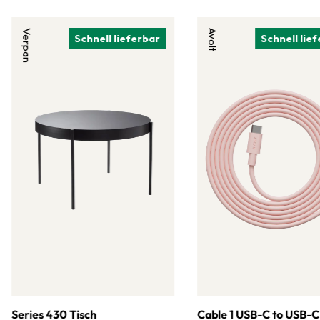
Verpan
Avolt
Schnell lieferbar
Schnell lie
Series 430 Tisch
Cable 1 USB-C to USB-C