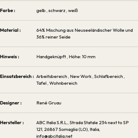
Farbe :
gelb
, schwarz
, weiß
Material :
64% Mischung aus Neuseeländischer Wolle und
36% reiner Seide
Hinweis :
Handgeknüpft
, Höhe: 10 mm
Einsatzbereich :
Arbeitsbereich
, New Work
, Schlafbereich
,
Tafel
, Wohnbereich
Designer :
René Gruau
Hersteller :
ABC Italia S.R.L., Strada Statale 234 next to SP
121, 26867 Somaglia (LO), Italia,
info@abcitalia.net