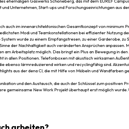
des ehemaligen Gaswerks Schöneberg, das mit dem EUREF Campus 
und Unternehmen, Start-ups und Forschungseinrichtungen aus den 
ich auch im innenarchitektonischen Gesamtkonzept von minimum Pro
iedlichsten Modi und Teamkonstellationen bei effizienter Nutzung der
 System wurde zu einem Empfangstresen, zu einer Garderobe, zu Sc
m Sinne der Nachhaltigkeit auch veränderten Ansprüchen anpassen. M
en am Arbeitsplatz möglich. Das bringt ein Plus an Bewegung in den 
icht in allen Positionen. Telefonboxen mit akustisch wirksamen Auße
 die ebenso lärmreduzierend wirken und recyclingfähig sind. Akzentu
hlights aus der dena CI, die mit Hilfe von Möbeln und Wandfarben g
ikation und den Austausch, die auch der Schlüssel zum positiven P
weitere gemeinsame New Work Projekt überhaupt erst möglich wurde. U
uch arbeiten?