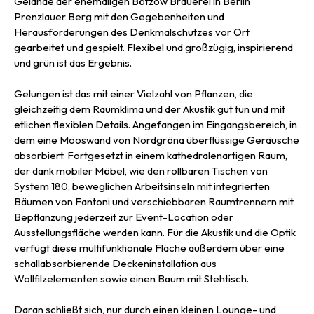
Gelände der ehemaligen Bötzow Brauerei in Berlin
Prenzlauer Berg mit den Gegebenheiten und
Herausforderungen des Denkmalschutzes vor Ort
gearbeitet und gespielt. Flexibel und großzügig, inspirierend
und grün ist das Ergebnis.
Gelungen ist das mit einer Vielzahl von Pflanzen, die
gleichzeitig dem Raumklima und der Akustik gut tun und mit
etlichen flexiblen Details. Angefangen im Eingangsbereich, in
dem eine Mooswand von Nordgröna überflüssige Geräusche
absorbiert. Fortgesetzt in einem kathedralenartigen Raum,
der dank mobiler Möbel, wie den rollbaren Tischen von
System 180, beweglichen Arbeitsinseln mit integrierten
Bäumen von Fantoni und verschiebbaren Raumtrennern mit
Bepflanzung jederzeit zur Event-Location oder
Ausstellungsfläche werden kann. Für die Akustik und die Optik
verfügt diese multifunktionale Fläche außerdem über eine
schallabsorbierende Deckeninstallation aus
Wollfilzelementen sowie einen Baum mit Stehtisch.
Daran schließt sich, nur durch einen kleinen Lounge- und