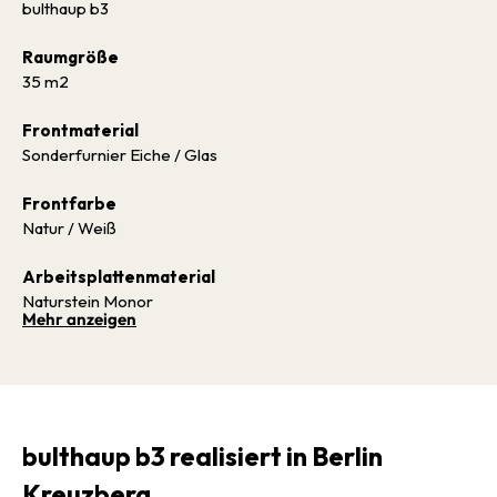
bulthaup b3
Raumgröße
35 m2
Frontmaterial
Sonderfurnier Eiche / Glas
Frontfarbe
Natur / Weiß
Arbeitsplattenmaterial
Naturstein Monor
Mehr anzeigen
Fotograf
Emmanuel Decouard
bulthaup b3 realisiert in Berlin
Kreuzberg