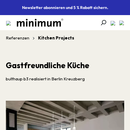
alt springen
Newsletter abonnieren und 5 % Rabatt sichern.
Referenzen
Kitchen Projects
Gastfreundliche Küche
bulthaup b3 realisiert in Berlin Kreuzberg