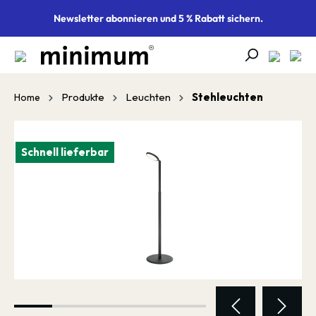
alt springen
Newsletter abonnieren und 5 % Rabatt sichern.
Produkte
Leuchten
Stehleuchten
Home
Bildergalerie überspringen
Schnell lieferbar