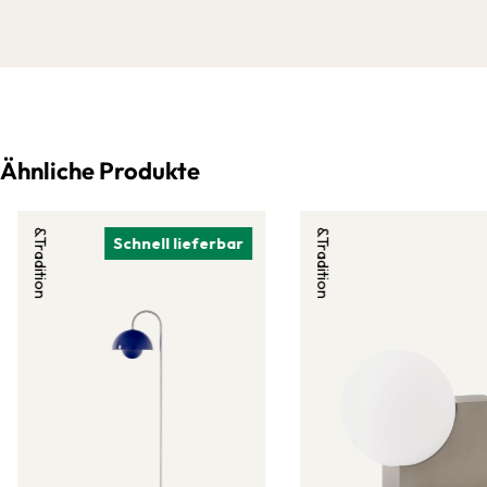
Beispiel am Bett, auf dem Schreibtisch, als architektonisches Licht
oder auch als mobiles, skulpturales Lichtobjekt. Parrots skulpturaler
Minimalismus verbindet sich mit dem langlebigen Akku und
leistungsstarken LEDs zu einer wahrlich einzigartigen Leuchte, die
vielseitig, flexibel und zudem noch besonders energieeffizient ist.
Ein wahres multifunktionales Meisterstück.
Ähnliche Produkte
&Tradition
&Tradition
Schnell lieferbar