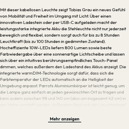
Mit dieser kabellosen Leuchte zeigt Tobias Grau ein neues Gefühl
von Mobilität und Freiheit im Umgang mit Licht. Über einen
innovativen Ladestein oder per USB-C aufgeladen macht der
leistungsstarke integrierte Akku die Stehleuchte nicht nur jederzeit
beweglich und flexibel, sondern sorgt auch für bis zu 8 Stunden
Leuchtkraft (bis zu 100 Stunden in gedimmten Zustand).
Hocheffiziente 10W-LEDs liefern 800 Lumen sowie beste
Farbwiedergabe über eine sonnenartige Lichtscheibe und lassen
sich über ein intuitives berührungsempfindliches Touch-Panel
dimmen, welches außerdem den Ladestand des Akkus anzeigt. Die
integrierte warmDIM-Technologie sorgt dafür, dass sich die
Farbtemperatur der LEDs automatisch an die Helligkeit der
Umgebung anpasst. Parrots Aluminiumkörper ist leicht genug, um
die Lampe ganz einfach an jeden gewünschten Ort zu tragen und
kann zudem zwischen 98 und 140 cm (also um insgesamt 42 cm) in
der Höhe verstellt werden. Außerdem lässt sich der Leuchtenkopf
um 30° neigen und 310° drehen, um so fast wie ein Vogel zu wirken -
daher der Name. So erhält Parrot ein freundliches, dynamisches
Mehr anzeigen
Erscheinungsbild und ist zudem vielseitig einsetzbar, wie zum